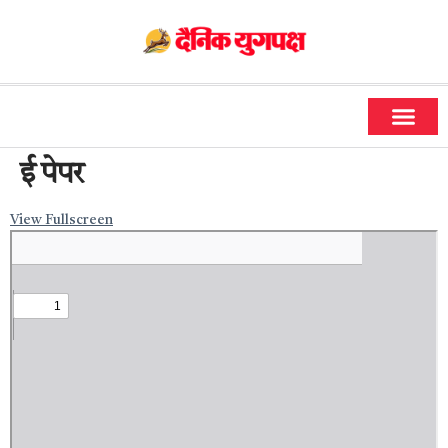
धर्म और ज्योतिष
सामाजिक गतिविधियां
ई पेपर
View Fullscreen