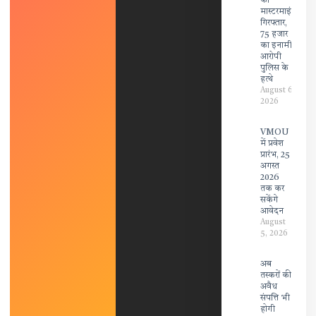
का
मास्टरमाइंड
गिरफ्तार,
75 हजार
का इनामी
आरोपी
पुलिस के
हत्थे
August 6,
2026
VMOU
में प्रवेश
प्रारंभ, 25
अगस्त
2026
तक कर
सकेंगे
आवेदन
August
5, 2026
अब
तस्करों की
अवैध
संपत्ति भी
होगी