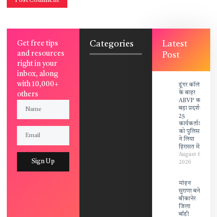
Categories
Latest
Get free tips
and resources
Post
right in your
inbox, along
with 10,000+
डूंगर कॉलेज
के बाहर
others
ABVP का
बड़ा प्रदर्शन,
25
कार्यकर्ताओं
को पुलिस
ने लिया
हिरासत में!
August 6,
Sign Up
2026
मोहन
सुराणा बने
बीकानेर
जिला
बॉडी