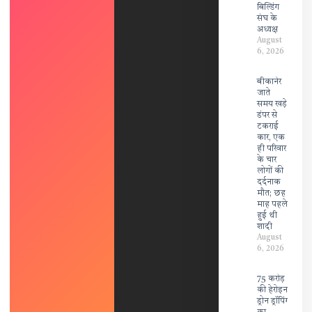
बिल्डिंग
संघ के
अध्यक्ष
August
6, 2026
बीकानेर
जाते
समय खड़े
डंपर से
टकराई
कार, एक
ही परिवार
के चार
लोगों की
दर्दनाक
मौत; छह
माह पहले
हुई थी
शादी
August
6, 2026
75 करोड़
की हेरोइन
ड्रोन ड्रॉपिंग