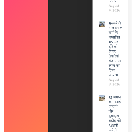
आरोप
August
9, 2026
मुख्यमंत्री
भजनलाल
शर्मा के
प्रस्तावित
मेघासर
दौरे को
लेकर
तैयारियां
तेज, सभा
स्थल का
लिया
जायजा
August
8, 2026
13 अगस्त
को मनाई
जाएगी
वीर
दुर्गादास
राठौड़ की
388वीं
जयंती