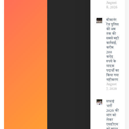
August
8, 2026
बीकानेर
रेंज पुलिस
की अब
तक की
सबसे बड़ी
कार्रवाई,
करीब
200
करोड़
रुपये के
मादक
पदार्थों का
किया गया
नष्टीकरण
August
7, 2026
सफाई
भर्ती
2026 की
मांग को
लेकर
एसडीएम