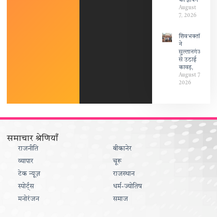
को ज्ञापन
August
7, 2026
शिवभक्तों
ने
सुल्तानगंज
से उठाई
कावड़,
August 7,
2026
समाचार श्रेणियाँ
राजनीति
बीकानेर
व्यापार
चूरू
टेक न्यूज़
राजस्थान
स्पोर्ट्स
धर्म-ज्योतिष
मनोरंजन
समाज