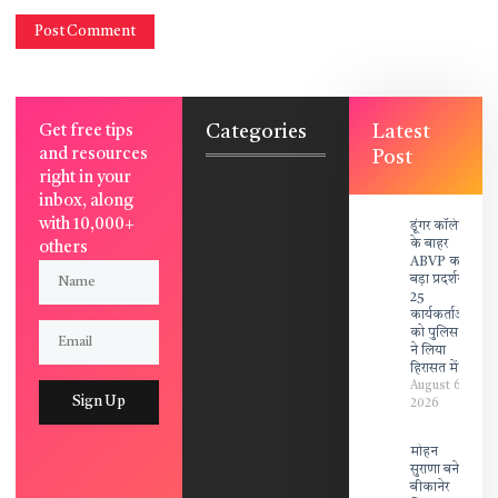
Categories
Latest
Get free tips
and resources
Post
right in your
inbox, along
with 10,000+
डूंगर कॉलेज
के बाहर
others
ABVP का
बड़ा प्रदर्शन,
25
कार्यकर्ताओं
को पुलिस
ने लिया
हिरासत में!
August 6,
Sign Up
2026
मोहन
सुराणा बने
बीकानेर