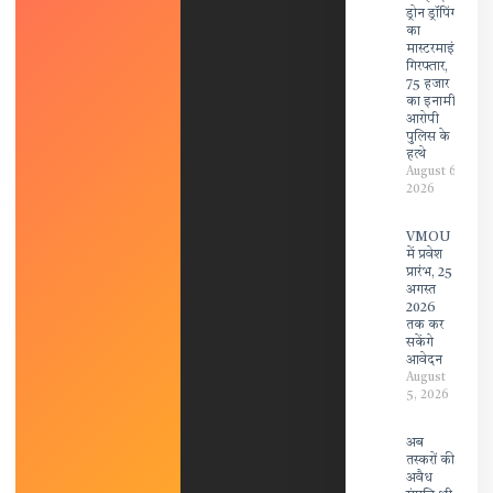
ड्रोन ड्रॉपिंग
का
मास्टरमाइंड
गिरफ्तार,
75 हजार
का इनामी
आरोपी
पुलिस के
हत्थे
August 6,
2026
VMOU
में प्रवेश
प्रारंभ, 25
अगस्त
2026
तक कर
सकेंगे
आवेदन
August
5, 2026
अब
तस्करों की
अवैध