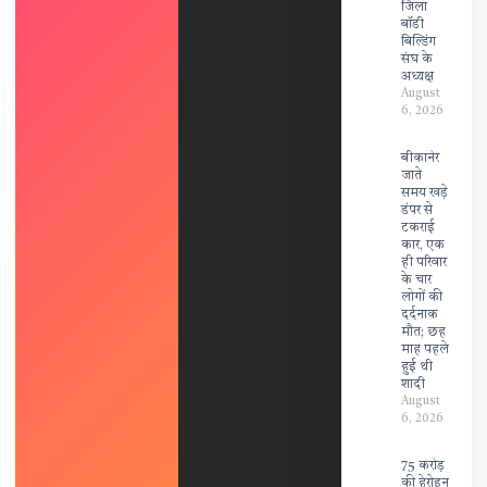
जिला
बॉडी
बिल्डिंग
संघ के
अध्यक्ष
August
6, 2026
बीकानेर
जाते
समय खड़े
डंपर से
टकराई
कार, एक
ही परिवार
के चार
लोगों की
दर्दनाक
मौत; छह
माह पहले
हुई थी
शादी
August
6, 2026
75 करोड़
की हेरोइन