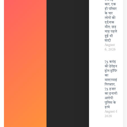
टकराई
कार, एक
ही परिवार
के चार
लोगों की
दर्दनाक
मौत; छह
माह पहले
हुई थी
शादी
August
6, 2026
75 करोड़
की हेरोइन
ड्रोन ड्रॉपिंग
का
मास्टरमाइंड
गिरफ्तार,
75 हजार
का इनामी
आरोपी
पुलिस के
हत्थे
August 6,
2026