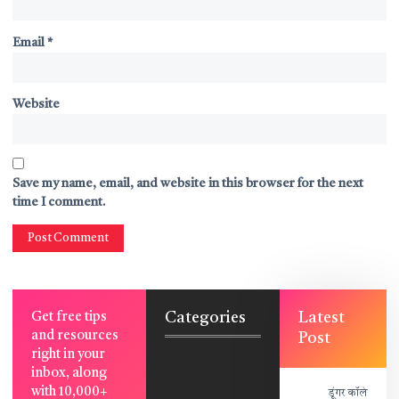
Email
*
Website
Save my name, email, and website in this browser for the next
time I comment.
Categories
Latest
Get free tips
and resources
Post
right in your
inbox, along
with 10,000+
डूंगर कॉलेज