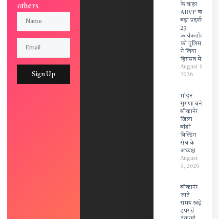
के बाहर
others
ABVP का
बड़ा प्रदर्शन,
25
कार्यकर्ताओं
को पुलिस
ने लिया
हिरासत में!
August 6,
Sign Up
2026
मोहन
सुराणा बने
बीकानेर
जिला
बॉडी
बिल्डिंग
संघ के
अध्यक्ष
August
6, 2026
बीकानेर
जाते
समय खड़े
डंपर से