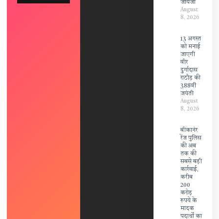
जायजा
August
8, 2026
13 अगस्त
को मनाई
जाएगी
वीर
दुर्गादास
राठौड़ की
388वीं
जयंती
August
8, 2026
बीकानेर
रेंज पुलिस
की अब
तक की
सबसे बड़ी
कार्रवाई,
करीब
200
करोड़
रुपये के
मादक
पदार्थों का