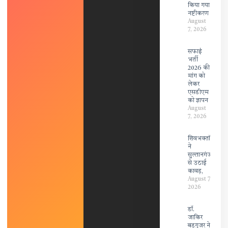
किया गया
नष्टीकरण
August
7, 2026
सफाई
भर्ती
2026 की
मांग को
लेकर
एसडीएम
को ज्ञापन
August
7, 2026
शिवभक्तों
ने
सुल्तानगंज
से उठाई
कावड़,
August 7,
2026
डॉ.
जाकिर
बड़गुजर ने