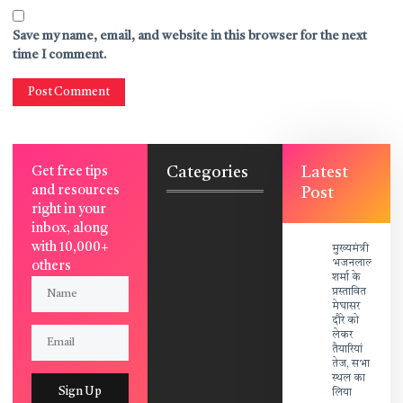
Save my name, email, and website in this browser for the next
time I comment.
Categories
Latest
Get free tips
and resources
Post
right in your
inbox, along
with 10,000+
मुख्यमंत्री
भजनलाल
others
शर्मा के
प्रस्तावित
मेघासर
दौरे को
लेकर
तैयारियां
तेज, सभा
स्थल का
Sign Up
लिया