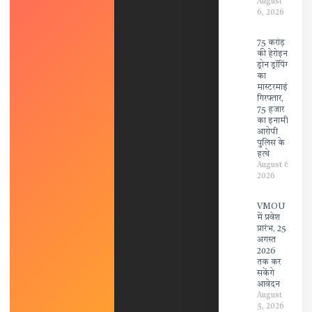
August
6, 2026
75 करोड़
की हेरोइन
ड्रोन ड्रॉपिंग
का
मास्टरमाइंड
गिरफ्तार,
75 हजार
का इनामी
आरोपी
पुलिस के
हत्थे
August 6,
2026
VMOU
में प्रवेश
प्रारंभ, 25
अगस्त
2026
तक कर
सकेंगे
आवेदन
August
5, 2026