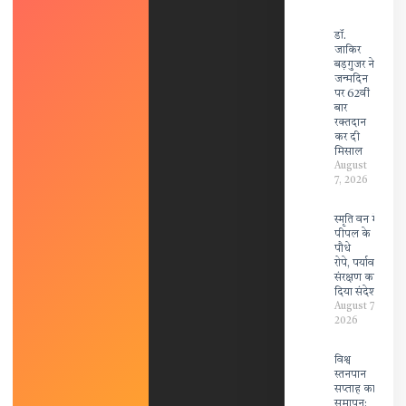
डॉ.
जाकिर
बड़गुजर ने
जन्मदिन
पर 62वीं
बार
रक्तदान
कर दी
मिसाल
August
7, 2026
स्मृति वन में
पीपल के
पौधे
रोपे, पर्यावरण
संरक्षण का
दिया संदेश
August 7,
2026
विश्व
स्तनपान
सप्ताह का
समापन: