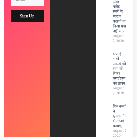
200
करोड़
रुपये के
Sign Up
मादक
पदार्थों का
किया गया
नष्टीकरण
August
7, 2026
सफाई
भर्ती
2026 की
मांग को
लेकर
एसडीएम
को ज्ञापन
August
7, 2026
शिवभक्तों
ने
सुल्तानगंज
से उठाई
कावड़,
August 7,
2026